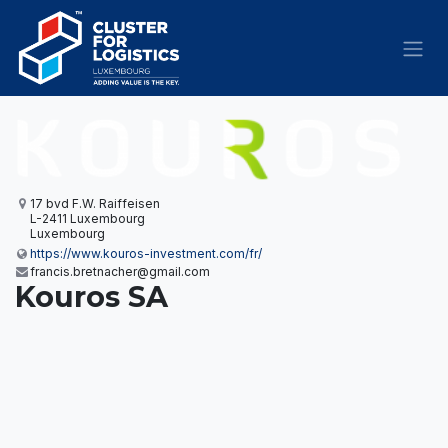
Skip to Content
17 bvd F.W. Raiffeisen
L-2411 Luxembourg
Luxembourg
https://www.kouros-investment.com/fr/
francis.bretnacher@gmail.com
Kouros SA